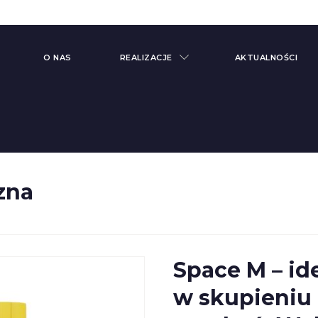
O NAS
REALIZACJE
AKTUALNOŚCI
zna
Meble
e
Gabinetowe
Kontenery
e
Biurowe
Space M – id
e
Mediaporty i
rotowe
Siedziska z
w skupieniu 
Mediaportami