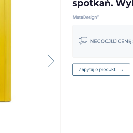
spotkań. Wyb
e
Stoły Składane i
jne
Mobilne
Krzesła
NEGOCJUJ CENĘ:
jne
Audytoryjne
e
Stoły do Kawiarni
Zapytaj o produkt
i HoReCa
Meble
Outdoorowe
Ławki
Systemy do
Poczekalni