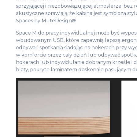
sprzyjającej i niezobowiązującej atmosferze, bez 
akustyczne sprawiają, że kabina jest symbiozą styl
Spaces by MuteDesign®
Space M do pracy indywidualnej może być wyposaż
wbudowanym USB, które zapewnią lepszą ergonom
odbywać spotkania siadając na hokerach przy wy
w komforcie przez cały dzień lub odbywać spotk
hokerach lub indywidulanie dobranym krześle i de
blaty, pokryte laminatem doskonale pasującym do