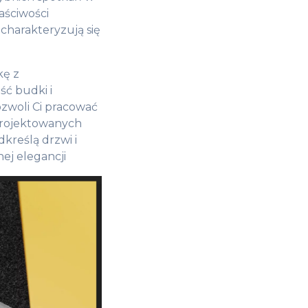
aściwości
 charakteryzują się
kę z
ć budki i
zwoli Ci pracować
projektowanych
kreślą drzwi i
ej elegancji