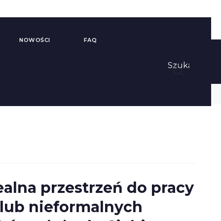
NOWOŚCI
FAQ
Szukaj
Budki
Panele i Produkty
Telefoniczne i
Dźwiękochłonne
Stanowiska
Ścianki Biurowe i
Akustyczne
Parawany
ealna przestrzeń do pracy
lub nieformalnych
Szafy Biurowe
Regały