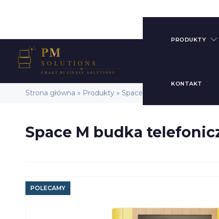
PRODUKTY
KONTAKT
Strona główna
»
Produkty
»
Space M budka telefoniczna
Space M budka telefonic
Biurka
Pracownicz
Biurka
Regulowan
Elektryczni
POLECAMY
Krzesła Ob
Fotele