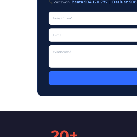
Zadzwoń:
Beata 504 120 777
|
Dariusz 506
20+