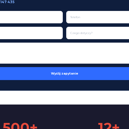
 147 435
Wyślij zapytanie
500+
12+