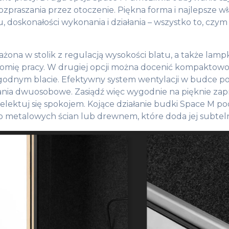
rozpraszania przez otoczenie. Piękna forma i najlepsze wł
u, doskonałości wykonania i działania – wszystko to, czym
ona w stolik z regulacją wysokości blatu, a także lamp
ię pracy. W drugiej opcji można docenić kompaktowoś
godnym blacie. Efektywny system wentylacji w budce po
ania dwuosobowe. Zasiądź więc wygodnie na pięknie za
lektuj się spokojem. Kojące działanie budki Space M pod
 metalowych ścian lub drewnem, które doda jej subteln