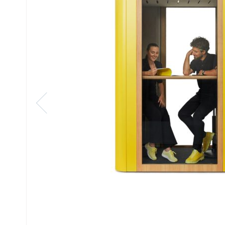
Gabinetow
Stoły
Konferency
Krzesła
Konferency
Sofy i Fotel
Pufy
Hokery
Krzesła do
Kawiarni i
HoReCa