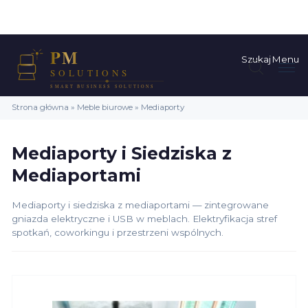
Szukaj
Menu
Strona główna
»
Meble biurowe
»
Mediaporty
Mediaporty i Siedziska z
Mediaportami
Mediaporty i siedziska z mediaportami — zintegrowane
gniazda elektryczne i USB w meblach. Elektryfikacja stref
spotkań, coworkingu i przestrzeni wspólnych.