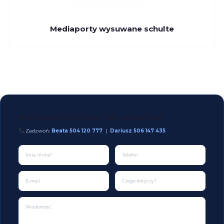
Mediaporty wysuwane schulte
Potrzebujesz wyceny lub doradztwa?
Zadzwoń:
Beata 504 120 777
|
Dariusz 506 147 435