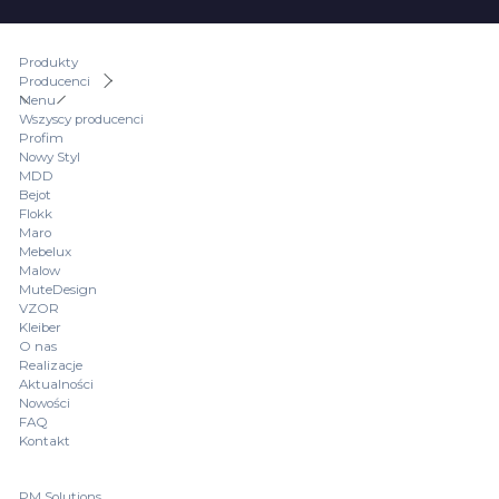
Produkty
Producenci
Menu
Wszyscy producenci
Profim
Nowy Styl
MDD
Bejot
Flokk
Maro
Mebelux
Malow
MuteDesign
VZOR
Kleiber
O nas
Realizacje
Aktualności
Nowości
FAQ
Kontakt
PM Solutions