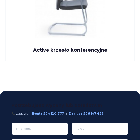
Active krzesło konferencyjne
Potrzebujesz wyceny lub doradztwa?
Zadzwoń:
Beata 504 120 777
|
Dariusz 506 147 435