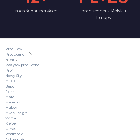
marek partnerskich
producenci z Polski i
Europy
Produkty
Producenci
Menu
Wszyscy producenci
Profim
Nowy Styl
MDD
Bejot
Flokk
Maro
Mebelux
Malow
MuteDesign
VZOR
Kleiber
O nas
Realizacje
Aktualności