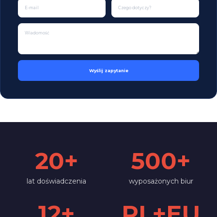
Wyślij zapytanie
20+
500+
lat doświadczenia
wyposażonych biur
12+
PL+EU