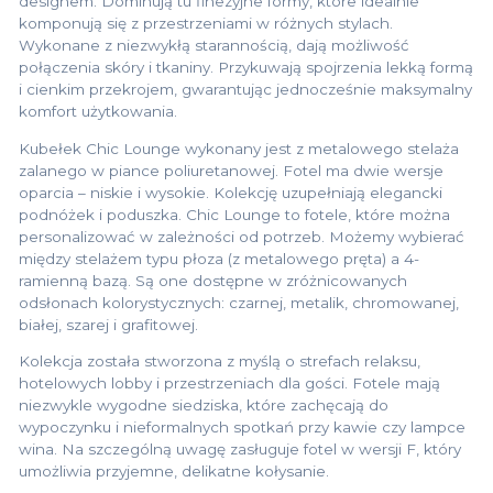
designem. Dominują tu finezyjne formy, które idealnie
komponują się z przestrzeniami w różnych stylach.
Wykonane z niezwykłą starannością, dają możliwość
połączenia skóry i tkaniny. Przykuwają spojrzenia lekką formą
i cienkim przekrojem, gwarantując jednocześnie maksymalny
komfort użytkowania.
Kubełek Chic Lounge wykonany jest z metalowego stelaża
zalanego w piance poliuretanowej. Fotel ma dwie wersje
oparcia – niskie i wysokie. Kolekcję uzupełniają elegancki
podnóżek i poduszka. Chic Lounge to fotele, które można
personalizować w zależności od potrzeb. Możemy wybierać
między stelażem typu płoza (z metalowego pręta) a 4-
ramienną bazą. Są one dostępne w zróżnicowanych
odsłonach kolorystycznych: czarnej, metalik, chromowanej,
białej, szarej i grafitowej.
Kolekcja została stworzona z myślą o strefach relaksu,
hotelowych lobby i przestrzeniach dla gości. Fotele mają
niezwykle wygodne siedziska, które zachęcają do
wypoczynku i nieformalnych spotkań przy kawie czy lampce
wina. Na szczególną uwagę zasługuje fotel w wersji F, który
umożliwia przyjemne, delikatne kołysanie.