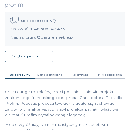
NEGOCJUJ CENĘ:
Zadzwoń:
+ 48 506 147 435
Napisz:
biuro@partnermeble.pl
Zapytaj o produkt
Opis produktu
Dane techniczne
Kolorystyka
Pliki do pobrania
Chic Lounge to kolejny, trzeci po Chic i Chic Air, projekt
znakomitego francuskiego designera, Christophe’a Pillet dla
Profim. Podczas procesu tworzenia udało się zachować
zarówno charakterystyczny styl projektanta, jak i właściwą
dla marki Profim wyrafinowaną elegancję.
Meble wyróżniają się minimalistycznym, szlachetnym