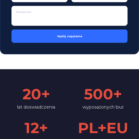
Wyślij zapytanie
20+
500+
lat doświadczenia
wyposażonych biur
12+
PL+EU