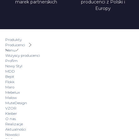
marek partnerskich
producenci z Polski i
Europy
Produkty
Producenci
Menu
Wszyscy producenci
Profim
Nowy Styl
MDD
Bejot
Flokk
Maro
Mebelux
Malow
MuteDesign
VZOR
Kleiber
O nas
Realizacje
Aktualności
Nowości