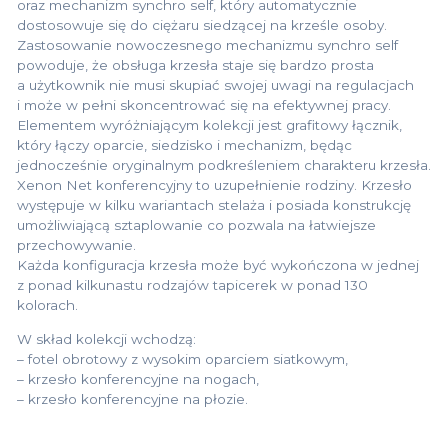
oraz mechanizm synchro self, który automatycznie
dostosowuje się do ciężaru siedzącej na krześle osoby.
Zastosowanie nowoczesnego mechanizmu synchro self
powoduje, że obsługa krzesła staje się bardzo prosta
a użytkownik nie musi skupiać swojej uwagi na regulacjach
i może w pełni skoncentrować się na efektywnej pracy.
Elementem wyróżniającym kolekcji jest grafitowy łącznik,
który łączy oparcie, siedzisko i mechanizm, będąc
jednocześnie oryginalnym podkreśleniem charakteru krzesła.
Xenon Net konferencyjny to uzupełnienie rodziny. Krzesło
występuje w kilku wariantach stelaża i posiada konstrukcję
umożliwiającą sztaplowanie co pozwala na łatwiejsze
przechowywanie.
Każda konfiguracja krzesła może być wykończona w jednej
z ponad kilkunastu rodzajów tapicerek w ponad 130
kolorach.
W skład kolekcji wchodzą:
– fotel obrotowy z wysokim oparciem siatkowym,
– krzesło konferencyjne na nogach,
– krzesło konferencyjne na płozie.