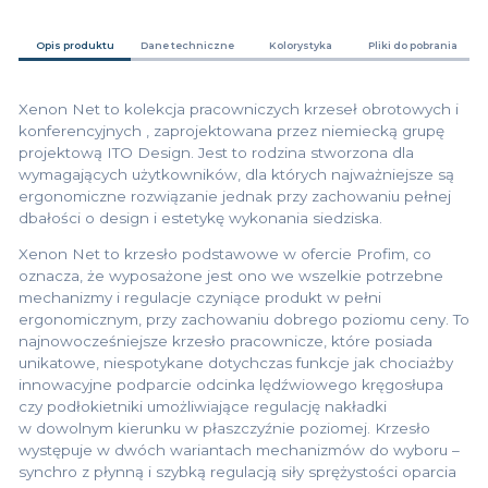
Opis produktu
Dane techniczne
Kolorystyka
Pliki do pobrania
Xenon Net to kolekcja pracowniczych krzeseł obrotowych i
konferencyjnych , zaprojektowana przez niemiecką grupę
projektową ITO Design. Jest to rodzina stworzona dla
wymagających użytkowników, dla których najważniejsze są
ergonomiczne rozwiązanie jednak przy zachowaniu pełnej
dbałości o design i estetykę wykonania siedziska.
Xenon Net to krzesło podstawowe w ofercie Profim, co
oznacza, że wyposażone jest ono we wszelkie potrzebne
mechanizmy i regulacje czyniące produkt w pełni
ergonomicznym, przy zachowaniu dobrego poziomu ceny. To
najnowocześniejsze krzesło pracownicze, które posiada
unikatowe, niespotykane dotychczas funkcje jak chociażby
innowacyjne podparcie odcinka lędźwiowego kręgosłupa
czy podłokietniki umożliwiające regulację nakładki
w dowolnym kierunku w płaszczyźnie poziomej. Krzesło
występuje w dwóch wariantach mechanizmów do wyboru –
synchro z płynną i szybką regulacją siły sprężystości oparcia