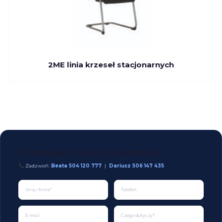
2ME linia krzeseł stacjonarnych
Potrzebujesz wyceny lub doradztwa?
Zadzwoń:
Beata 504 120 777
|
Dariusz 506 147 435