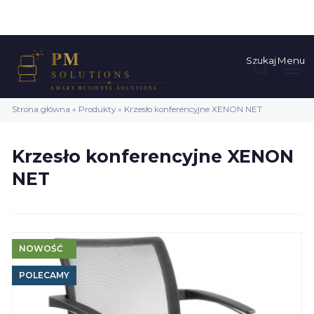
Szukaj
Menu
Strona główna
»
Produkty
»
Krzesło konferencyjne XENON NET
Krzesło konferencyjne XENON
NET
NOWOŚĆ
POLECAMY