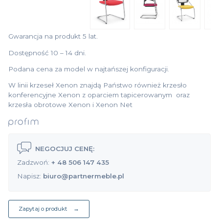
Gwarancja na produkt 5 lat.
Dostępność 10 – 14 dni.
Podana cena za model w najtańszej konfiguracji.
W linii krzeseł Xenon znajdą Państwo również krzesło
konferencyjne
Xenon z oparciem tapicerowanym
oraz
krzesła obrotowe
Xenon
i
Xenon Net
NEGOCJUJ CENĘ:
Zadzwoń:
+ 48 506 147 435
Napisz:
biuro@partnermeble.pl
Zapytaj o produkt