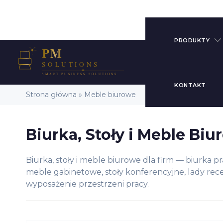
PRODUKTY
KONTAKT
Strona główna
»
Meble biurowe
Biurka, Stoły i Meble Bi
Biurka
Pracownicz
Biurka, stoły i meble biurowe dla firm — biurka p
Biurka
meble gabinetowe, stoły konferencyjne, lady re
Regulowan
wyposażenie przestrzeni pracy.
Elektryczni
Krzesła Ob
Fotele