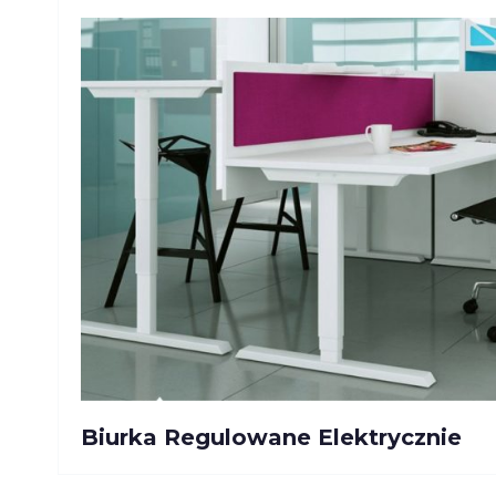
Gabinetow
Stoły
Konferency
Krzesła
Konferency
Sofy i Fotel
Pufy
Hokery
Krzesła do
Kawiarni i
HoReCa
Biurka Regulowane Elektrycznie