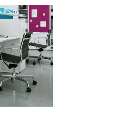
e
Stoły Składane i
jne
Mobilne
Krzesła
jne
Audytoryjne
e
Stoły do Kawiarni
i HoReCa
Meble
Outdoorowe
Ławki
Systemy do
Poczekalni