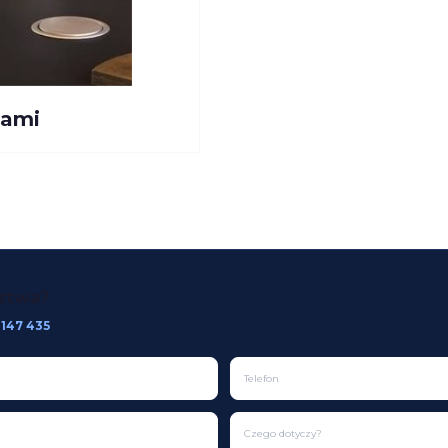
tami
dztwa?
 147 435