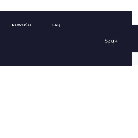
NOWOŚCI
FAQ
Szukaj
Budki
Panele i Produkty
Telefoniczne i
Dźwiękochłonne
Stanowiska
Ścianki Biurowe i
Akustyczne
Parawany
Szafy Biurowe
Regały